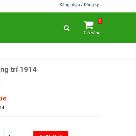
Đăng nhập
Đăng ký
0
Giỏ hàng
ng trí 1914
4
0 đ
914