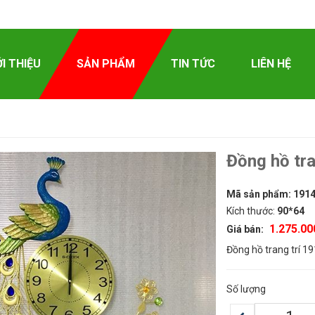
ỚI THIỆU
SẢN PHẨM
TIN TỨC
LIÊN HỆ
Đồng hồ tra
Mã sản phẩm:
191
Kích thước:
90*64
1.275.00
Giá bán:
Đồng hồ trang trí 1
Số lượng