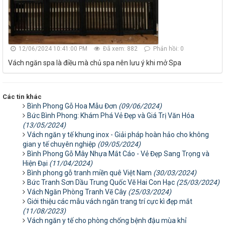
12/06/2024 10:41:00 PM
Đã xem: 882
Phản hồi: 0
Vách ngăn spa là điều mà chủ spa nên lưu ý khi mở Spa
Các tin khác
Bình Phong Gỗ Hoa Mẫu Đơn
(09/06/2024)
Bức Bình Phong: Khám Phá Vẻ Đẹp và Giá Trị Văn Hóa
(13/05/2024)
Vách ngăn y tế khung inox - Giải pháp hoàn hảo cho không
gian y tế chuyên nghiệp
(09/05/2024)
Bình Phong Gỗ Mây Nhựa Mắt Cáo - Vẻ Đẹp Sang Trọng và
Hiện Đại
(11/04/2024)
Bình phong gỗ tranh miền quê Việt Nam
(30/03/2024)
Bức Tranh Sơn Dầu Trung Quốc Vẽ Hai Con Hạc
(25/03/2024)
Vách Ngăn Phòng Tranh Vẽ Cây
(25/03/2024)
Giới thiệu các mẫu vách ngăn trang trí cực kì đẹp mắt
(11/08/2023)
Vách ngăn y tế cho phòng chống bệnh đậu mùa khỉ