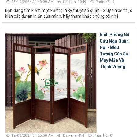
05/10/2024 02:48:00 AM
Đã xem: 1349
Phản hồi: 0
Bạn đang tìm kiếm một xưởng in kỹ thuật số quận 12 uy tín để thực
hiện các dự án in ấn của mình, hãy tham khảo chúng tôi nhé
Bình Phong Gỗ
Cửu Ngư Quần
Hội - Biểu
Tượng Của Sự
May Mắn Và
Thịnh Vượng
12/08/2024 04:25:00 AM
Đã xem: 414
Phản hồi: 0