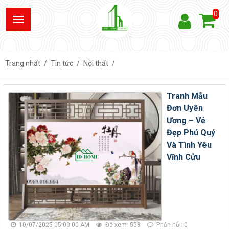
0
Trang nhất
Tin tức
Nội thất
Tranh Mẫu
Đơn Uyên
Ương – Vẻ
Đẹp Phú Quý
Và Tình Yêu
Vĩnh Cửu
10/07/2025 05:00:00 AM
Đã xem: 558
Phản hồi: 0