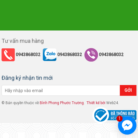
Tư vấn mua hàng
0943868032
0943868032
0943868032
Đăng ký nhận tin mới
© Bản quyền thuộc về
Bình Phong Phước Trường
.
Thiết kế bởi
Web24.
1