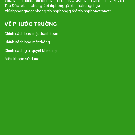
Vấp, Bình Thạnh, Tân Bình, Bình Tân, Hoc Môn, Bình Chánh, Phú Nhuận,
Thủ Đức. #bìnhphong #bìnhphonggỗ #bìnhphongnhựa
#bìnhphongngănphòng #bìnhphonggiárẻ #binhphongtrangtri
VỀ PHƯỚC TRƯỜNG
Chính sách bảo mật thanh toán
Chính sách bảo mật thông
Chính sách giải quyết khiếu nại
Điều khoản sử dụng