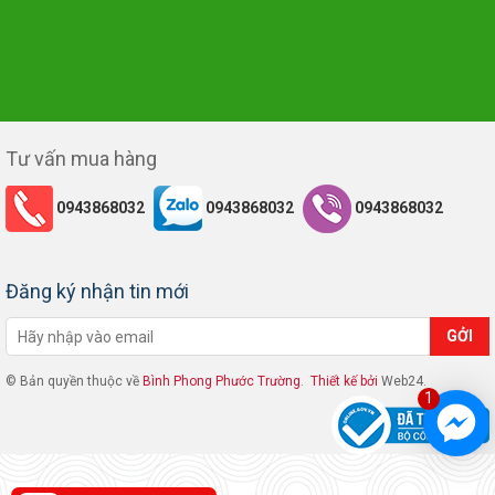
Tư vấn mua hàng
0943868032
0943868032
0943868032
Đăng ký nhận tin mới
© Bản quyền thuộc về
Bình Phong Phước Trường
.
Thiết kế bởi
Web24.
1