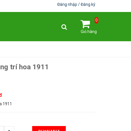
Đăng nhập
Đăng ký
0
Giỏ hàng
ng trí hoa 1911
1
đ
oa 1911