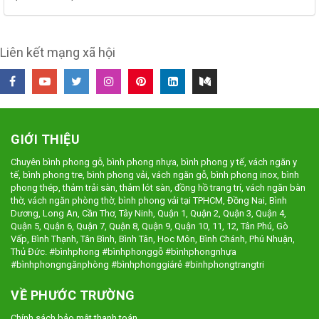
Liên kết mạng xã hội
GIỚI THIỆU
Chuyên bình phong gỗ, bình phong nhựa, bình phong y tế, vách ngăn y
tế, bình phong tre, bình phong vải, vách ngăn gỗ, bình phong inox, bình
phong thép, thảm trải sàn, thảm lót sàn, đồng hồ trang trí, vách ngăn bàn
thờ, vách ngăn phòng thờ, bình phong vải tại TPHCM, Đồng Nai, Bình
Dương, Long An, Cần Thơ, Tây Ninh, Quận 1, Quận 2, Quận 3, Quận 4,
Quận 5, Quận 6, Quận 7, Quận 8, Quận 9, Quận 10, 11, 12, Tân Phú, Gò
Vấp, Bình Thạnh, Tân Bình, Bình Tân, Hoc Môn, Bình Chánh, Phú Nhuận,
Thủ Đức. #bìnhphong #bìnhphonggỗ #bìnhphongnhựa
#bìnhphongngănphòng #bìnhphonggiárẻ #binhphongtrangtri
VỀ PHƯỚC TRƯỜNG
Chính sách bảo mật thanh toán