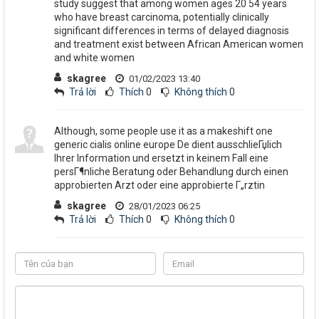
study suggest that among women ages 20 54 years
who have breast carcinoma, potentially clinically
significant differences in terms of delayed diagnosis
and treatment exist between African American women
and white women
skagree
01/02/2023 13:40
Trả lời
Thích
0
Không thích
0
Although, some people use it as a makeshift one
generic cialis online europe De dient ausschlieГџlich
Ihrer Information und ersetzt in keinem Fall eine
persГ¶nliche Beratung oder Behandlung durch einen
approbierten Arzt oder eine approbierte Г„rztin
skagree
28/01/2023 06:25
Trả lời
Thích
0
Không thích
0