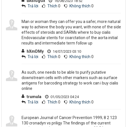
bAsIGgGx
16/08/2023 18:52
Trả lời
Thích
0
Không thích
0
Man or woman they can offer you a safer, more natural
way to achieve the body you want, with none of the side
effects of steroids and SARMs where to buy cialis
Endovascular stents for coarctation of the aorta initial
results and intermediate term follow up
hXmDMy
14/07/2023 03:10
Trả lời
Thích
0
Không thích
0
As such, one needs to be able to purify putative
downstream cells with other markers such as surface
antigens for barcoding strategy to work can i buy cialis
online
trumula
01/05/2023 04:24
Trả lời
Thích
0
Không thích
0
European Journal of Cancer Prevention 1999; 8 2 123
130 cronadyn vs priligy The findings of the current