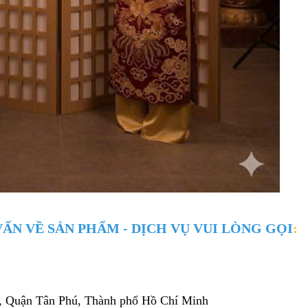
ẤN VỀ SẢN PHẨM - DỊCH VỤ VUI LÒNG GỌI
:
, Quận Tân Phú
, Thành phố Hồ Chí Minh