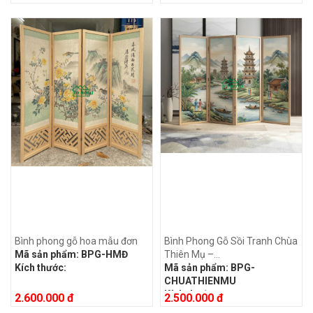
Bình phong gỗ hoa mẫu đơn
Bình Phong Gỗ Sồi Tranh Chùa
Mã sản phẩm:
BPG-HMĐ
Thiên Mụ –...
Kích thước:
Mã sản phẩm:
BPG-
CHUATHIENMU
Kích thước:
2.600.000 đ
2.500.000 đ