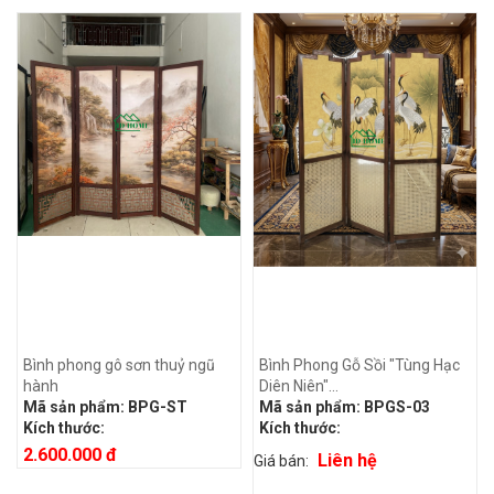
Bình phong gô sơn thuỷ ngũ
Bình Phong Gỗ Sồi "Tùng Hạc
hành
Diên Niên"...
Mã sản phẩm:
BPG-ST
Mã sản phẩm:
BPGS-03
Kích thước:
Kích thước:
2.600.000 đ
Liên hệ
Giá bán: