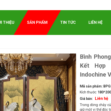
ỚI THIỆU
SẢN PHẨM
TIN TỨC
LIÊN HỆ
Bình Phong
Kết Hợp
Indochine V
Mã sản phẩm:
BPG
Kích thước:
180*20
Liên hệ
Giá bán:
Trong dòng chảy của
giữ một vị thế độc 