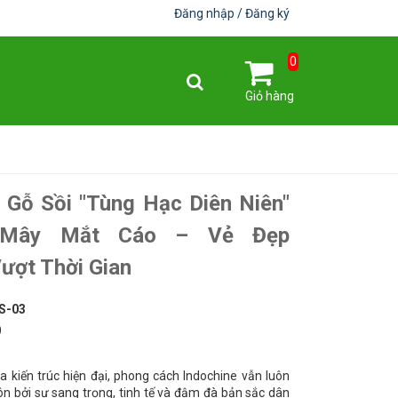
Đăng nhập
Đăng ký
0
Giỏ hàng
 Gỗ Sồi "Tùng Hạc Diên Niên"
 Mây Mắt Cáo – Vẻ Đẹp
ượt Thời Gian
S-03
0
 kiến trúc hiện đại, phong cách Indochine vẫn luôn
tôn bởi sự sang trọng, tinh tế và đậm đà bản sắc dân