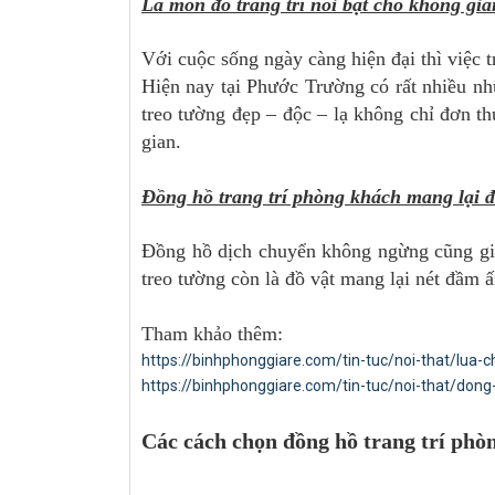
Là món đồ trang trí nổi bật cho không gi
Với cuộc sống ngày càng hiện đại thì việc t
Hiện nay tại Phước Trường có rất nhiều n
treo tường đẹp – độc – lạ không chỉ đơn t
gian.
Đồng hồ trang trí phòng khách mang lại 
Đồng hồ dịch chuyển không ngừng cũng giố
treo tường còn là đồ vật mang lại nét đầm ấ
Tham khảo thêm:
https://binhphonggiare.com/tin-tuc/noi-that/lua
https://binhphonggiare.com/tin-tuc/noi-that/dong
Các cách chọn đồng hồ trang trí phò