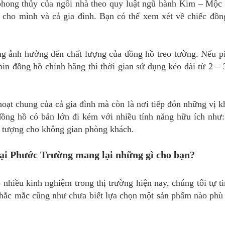
à phong thủy của ngôi nhà theo quy luật ngũ hành Kim – Mộc
o mình và cả gia đình. Bạn có thể xem xét về chiếc đồng 
ng ảnh hưởng đến chất lượng của đồng hồ treo tường. Nếu pi
pin đồng hồ chính hãng thì thời gian sử dụng kéo dài từ 2 – 
oạt chung của cả gia đình mà còn là nơi tiếp đón những vị k
ồng hồ có bản lớn đi kém với nhiều tính năng hữu ích như
n tượng cho không gian phòng khách.
tại Phước Trường mang lại những gì cho bạn?
nhiều kinh nghiệm trong thị trường hiện nay, chúng tôi tự t
thắc mắc cũng như chưa biết lựa chọn một sản phẩm nào phù 