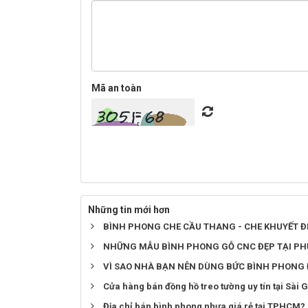
Mã an toàn
Những tin mới hơn
BÌNH PHONG CHE CẦU THANG - CHE KHUYẾT Đ
NHỮNG MẪU BÌNH PHONG GỖ CNC ĐẸP TẠI PH
VÌ SAO NHÀ BẠN NÊN DÙNG BỨC BÌNH PHONG
Cửa hàng bán đồng hồ treo tường uy tín tại Sài 
Địa chỉ bán bình phong nhựa giá rẻ tại TPHCM?