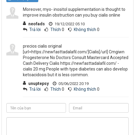
Moreover, myo- inositol supplementation is thought to
improve insulin obstruction can you buy cialis online
neofads
19/12/2022 05:10
Trả lời
Thích
0
Không thích
0
precios cialis original
[url=https://newfasttadalafil.com/]Cialis[/url] Cmgiwn
Progesterone No Doctors Consult Mastercard Accepted
Cash Delivery Cialis https://newfasttadalafil.com/ -
cialis 20 mg People with type diabetes can also develop
ketoacidosis but it is less common.
unuptepsy
05/06/2022 20:19
Trả lời
Thích
0
Không thích
0